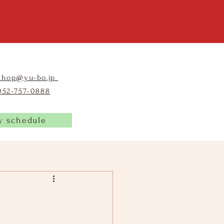
shop@yu-bo.jp
​052-757-0888
y schedule