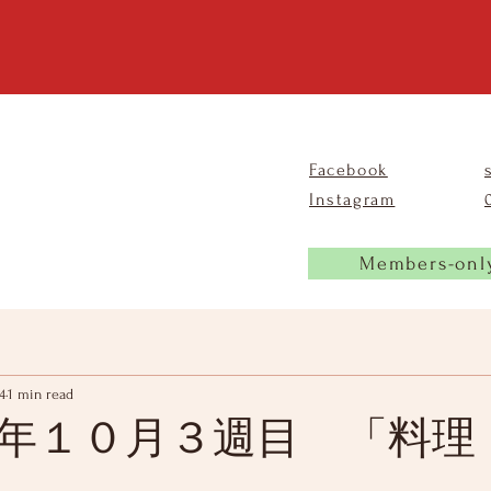
Facebook
Instagram
Members-onl
4
1 min read
年１０月３週目 「料理