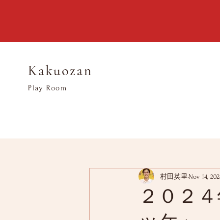
Kakuozan
​Play Room
村田英里
Nov 14, 202
２０２４