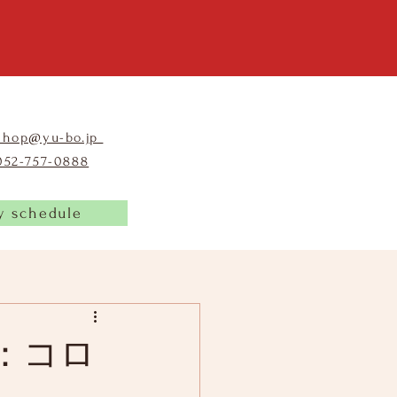
shop@yu-bo.jp
​052-757-0888
y schedule
：コロ