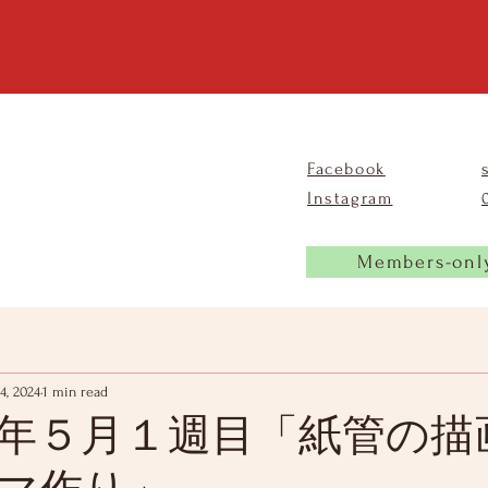
Facebook
Instagram
Members-onl
4, 2024
1 min read
年５月１週目「紙管の描