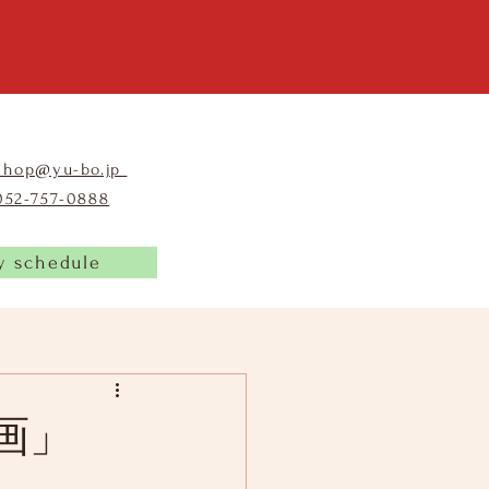
shop@yu-bo.jp
​052-757-0888
y schedule
画」