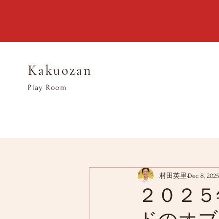
Kakuozan
​Play Room
村田英里
Dec 8, 2025
２０２５