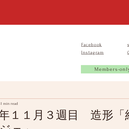
Facebook
Instagram
Members-onl
1 min read
年１１月３週目 造形「