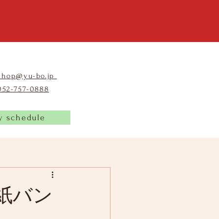
shop@yu-bo.jp
​052-757-0888
y schedule
紙バン