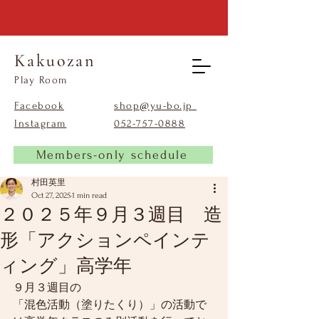
Kakuozan
​Play Room
Facebook
shop@yu-bo.jp
Instagram
​052-757-0888
Members-only schedule
村田英里
Oct 27, 2025
1 min read
２０２５年９月３週目 造
形「アクションペインテ
ィング」高学年
９月３週目の
「混色活動（塗りたくり）」の活動で