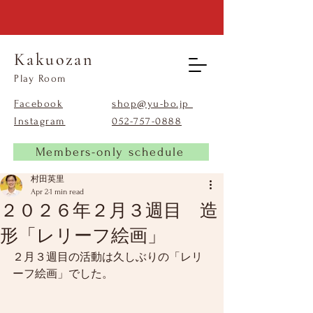
Kakuozan
​Play Room
Facebook
shop@yu-bo.jp
Instagram
​052-757-0888
Members-only schedule
村田英里
Apr 2
1 min read
２０２６年２月３週目 造
形「レリーフ絵画」
２月３週目の活動は久しぶりの「レリ
ーフ絵画」でした。