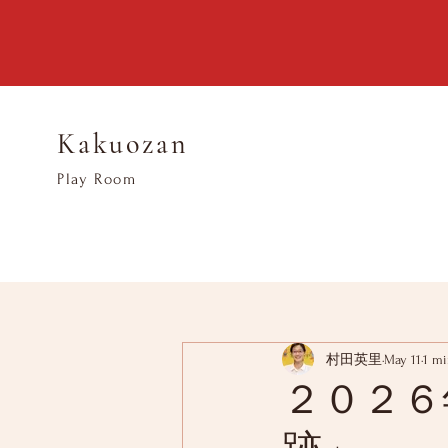
Kakuozan
​Play Room
村田英里
May 11
1 mi
２０２６