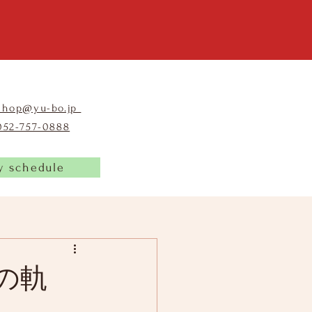
shop@yu-bo.jp
​052-757-0888
y schedule
の軌