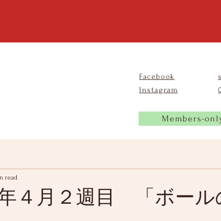
Facebook
Instagram
Members-onl
n read
年４月２週目 「ボール