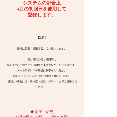
システムの都合上
4月の初回日を使用して
登録します。
【注意】
登録は原則「保護者名」でお願いします。
同じ曜日の同じ時間帯に
きょうだいで別クラス（幼児と小学生など）をとる場合は、
メールアドレスの最後に数字を入れるか、
別のメールアドレスでのご登録をお願いします。
（難しい場合には、ゆうぼ（担当：村田） までご連絡くだ
さい）
◆ 親子・幼児
12月20日㈯ 20時～ 28日㈰ 16時