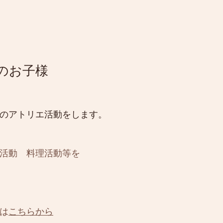
和久洋三 創造力 造形教室
のお子様
のアトリエ活動をします。
活動 料理活動等を
は
​こちらから