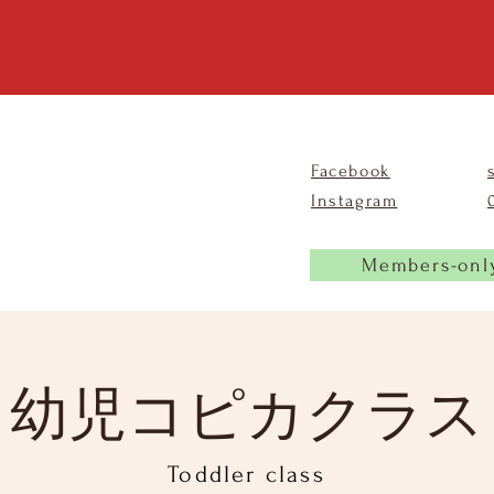
Facebook
Instagram
Members-onl
幼児コピカクラス
Toddler class