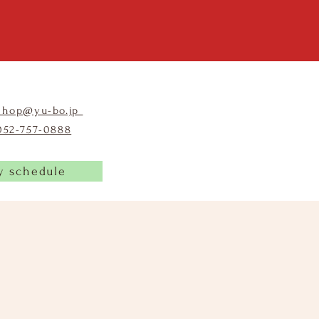
shop@yu-bo.jp
​052-757-0888
y schedule