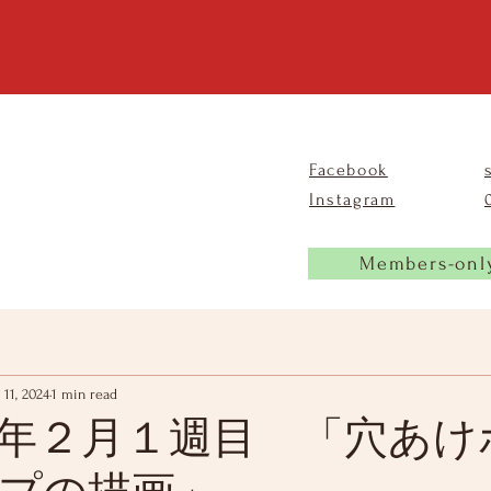
Facebook
Instagram
Members-onl
 11, 2024
1 min read
年２月１週目 「穴あけ