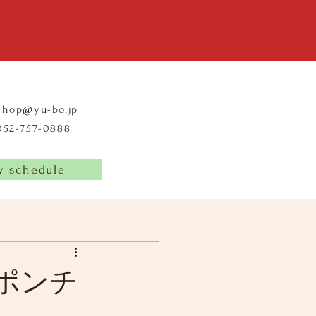
shop@yu-bo.jp
​052-757-0888
y schedule
ポンチ