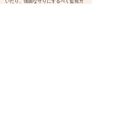
いたり、強固な守りにするべく監視カ
メラがいるかどうか相談していたり…。
迫力満点に名古屋城の完成です！