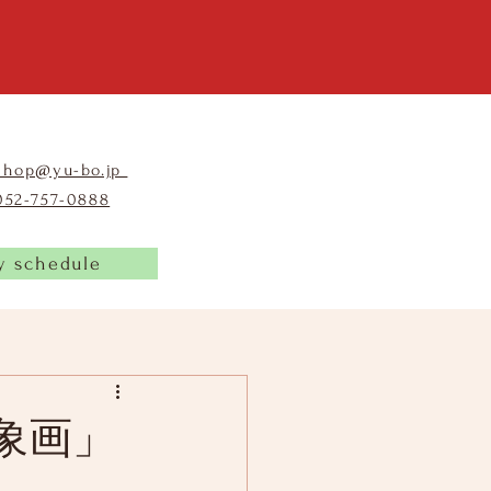
shop@yu-bo.jp
​052-757-0888
y schedule
象画」