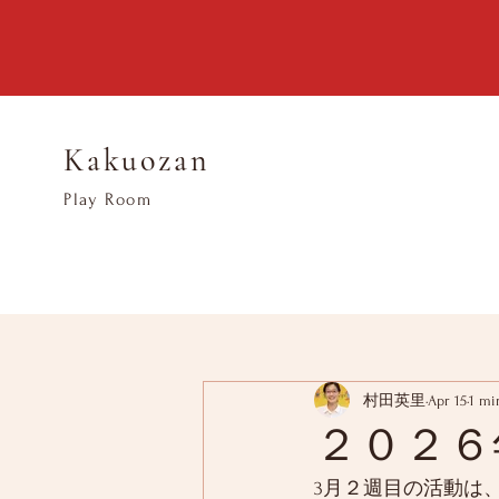
Kakuozan
​Play Room
村田英里
Apr 15
1 mi
２０２６
3月２週目の活動は